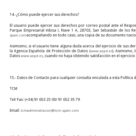
14.-¿Cómo puede ejercer sus derechos?
El usuario puede ejercer sus derechos por correo postal ante el Respo
Parque Empresarial Inbisa I, Nave 1 A, 28703, San Sebastián de los Re
acompañando en todo caso, una copia de su documento nacional
spain.com
Asimismo, si el usuario tiene alguna duda acerca del ejercicio de sus d
la Agencia Española de Protección de Datos (
). Asimismo,
www.aepd.es
Datos
, cuando no haya obtenido satisfacción en el ejercici
www.aepd.es
15.- Datos de Contacto para cualquier consulta vinculada a esta Política 
TCM
Tel/ Fax: (+34) 91 653 25 00/ 91 652 35 79
Email:
tcmadministracion@tcm-spain.com