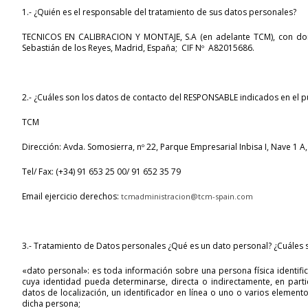
1.- ¿Quién es el responsable del tratamiento de sus datos personales?
TECNICOS EN CALIBRACION Y MONTAJE, S.A
(en adelante TCM), con dom
Sebastián de los Reyes, Madrid, España; CIF Nº A82015686.
2.- ¿Cuáles son los datos de contacto del
RESPONSABLE indicados en el pu
TCM
Dirección: Avda. Somosierra, nº 22, Parque Empresarial Inbisa I, Nave 1 A
Tel/ Fax: (+34) 91 653 25 00/ 91 652 35 79
Email ejercicio derechos:
tcmadministracion@tcm-spain.com
3.-
Tratamiento de Datos personales ¿Qué es un dato personal? ¿Cuáles so
«dato personal»: es toda información sobre una persona física identific
cuya identidad pueda determinarse, directa o indirectamente, en part
datos de localización, un identificador en línea o uno o varios elementos
dicha persona;